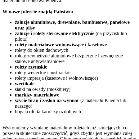
materiału do Państwa wnętrza.
W naszej ofercie znajdą Państwo:
żaluzje aluminiowe, drewniane, bambusowe, panelowe
oraz plisy
żaluzje i rolety sterowane elektrycznie
(na przycisk lub
pilota)
rolety materiałowe wolnowiszące i kasetowe
rolety do okien dachowych
rolety zewnętrzne aluminiowe bezpieczne i zewnętrzne
stalowe antywłamaniowe
rolety rzymskie
rolety weneckie i austriackie
rolety impresja (kasetowe i wolnowiszące)
wertikale
siatki na owady (moskitiery)
markizy materiałowe
szycie firan i zasłon na wymiar
(z materiału Klienta lub
naszego)
bogata oferta karniszy ozdobnych
Wykonujemy wymianę materiału w roletach już istniejących, co
pozwala skutecznie zaoszczędzić, gdyż zbędna jest wymiana całej
rolety wraz z mechanizmem. Oferujemy rolety do wszystkich typów