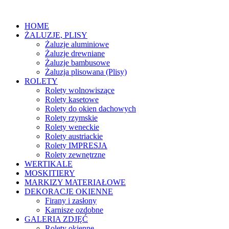
HOME
ŻALUZJE, PLISY
Żaluzje aluminiowe
Żaluzje drewniane
Żaluzje bambusowe
Żaluzja plisowana (Plisy)
ROLETY
Rolety wolnowiszące
Rolety kasetowe
Rolety do okien dachowych
Rolety rzymskie
Rolety weneckie
Rolety austriackie
Rolety IMPRESJA
Rolety zewnętrzne
WERTIKALE
MOSKITIERY
MARKIZY MATERIAŁOWE
DEKORACJE OKIENNE
Firany i zasłony
Karnisze ozdobne
GALERIA ZDJĘĆ
Rolety okienne